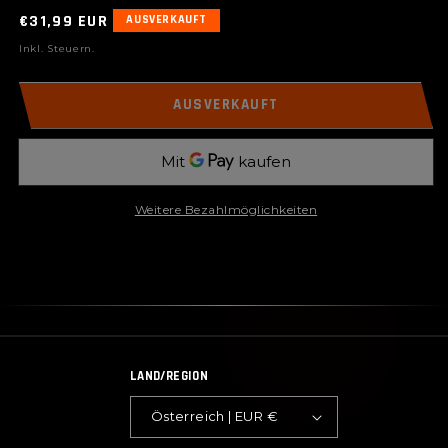
Normaler
€31,99 EUR
AUSVERKAUFT
Preis
Inkl. Steuern.
AUSVERKAUFT
Weitere Bezahlmöglichkeiten
LAND/REGION
Österreich | EUR €